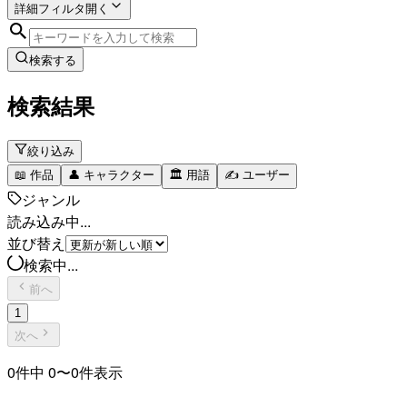
詳細フィルタ
開く
検索する
検索結果
絞り込み
📖
作品
👤
キャラクター
🏛️
用語
✍️
ユーザー
ジャンル
読み込み中...
並び替え
検索中...
前へ
1
次へ
0
件中
0
〜
0
件表示