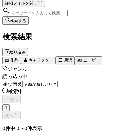
詳細フィルタ
開く
検索する
検索結果
絞り込み
📖
作品
👤
キャラクター
🏛️
用語
✍️
ユーザー
ジャンル
読み込み中...
並び替え
検索中...
前へ
1
次へ
0
件中
0
〜
0
件表示