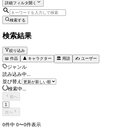
詳細フィルタ
開く
検索する
検索結果
絞り込み
📖
作品
👤
キャラクター
🏛️
用語
✍️
ユーザー
ジャンル
読み込み中...
並び替え
検索中...
前へ
1
次へ
0
件中
0
〜
0
件表示