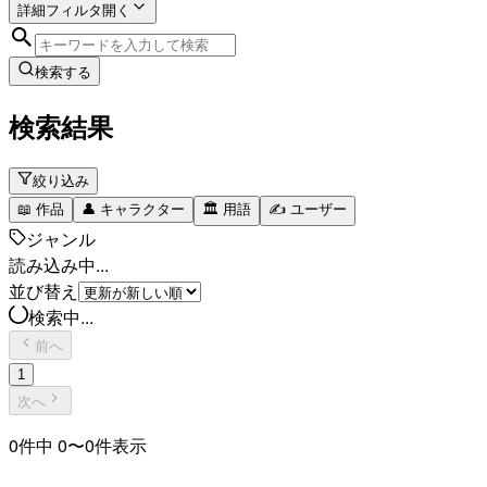
詳細フィルタ
開く
検索する
検索結果
絞り込み
📖
作品
👤
キャラクター
🏛️
用語
✍️
ユーザー
ジャンル
読み込み中...
並び替え
検索中...
前へ
1
次へ
0
件中
0
〜
0
件表示