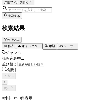
詳細フィルタ
開く
検索する
検索結果
絞り込み
📖
作品
👤
キャラクター
🏛️
用語
✍️
ユーザー
ジャンル
読み込み中...
並び替え
検索中...
前へ
1
次へ
0
件中
0
〜
0
件表示