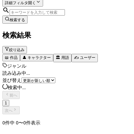
詳細フィルタ
開く
検索する
検索結果
絞り込み
📖
作品
👤
キャラクター
🏛️
用語
✍️
ユーザー
ジャンル
読み込み中...
並び替え
検索中...
前へ
1
次へ
0
件中
0
〜
0
件表示