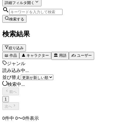
詳細フィルタ
開く
検索する
検索結果
絞り込み
📖
作品
👤
キャラクター
🏛️
用語
✍️
ユーザー
ジャンル
読み込み中...
並び替え
検索中...
前へ
1
次へ
0
件中
0
〜
0
件表示