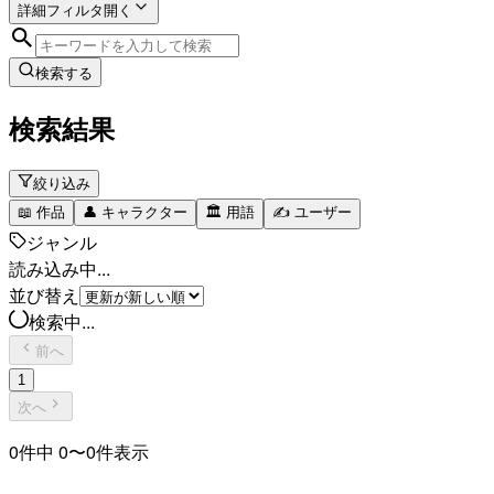
詳細フィルタ
開く
検索する
検索結果
絞り込み
📖
作品
👤
キャラクター
🏛️
用語
✍️
ユーザー
ジャンル
読み込み中...
並び替え
検索中...
前へ
1
次へ
0
件中
0
〜
0
件表示