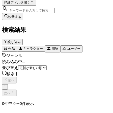
詳細フィルタ
開く
検索する
検索結果
絞り込み
📖
作品
👤
キャラクター
🏛️
用語
✍️
ユーザー
ジャンル
読み込み中...
並び替え
検索中...
前へ
1
次へ
0
件中
0
〜
0
件表示