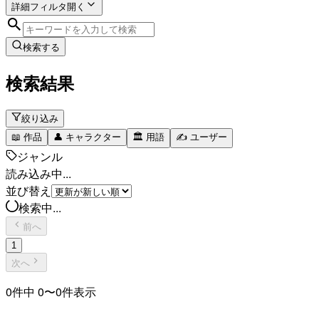
詳細フィルタ
開く
検索する
検索結果
絞り込み
📖
作品
👤
キャラクター
🏛️
用語
✍️
ユーザー
ジャンル
読み込み中...
並び替え
検索中...
前へ
1
次へ
0
件中
0
〜
0
件表示