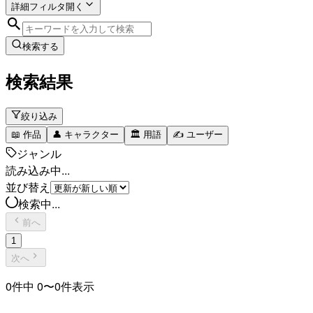
詳細フィルタ
開く
検索する
検索結果
絞り込み
📖
作品
👤
キャラクター
🏛️
用語
✍️
ユーザー
ジャンル
読み込み中...
並び替え
検索中...
前へ
1
次へ
0
件中
0
〜
0
件表示