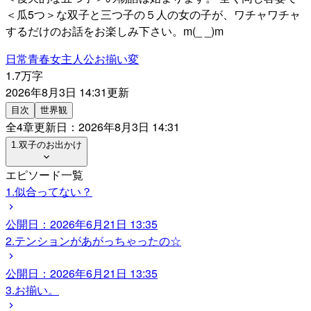
＜瓜5つ＞な双子と三つ子の５人の女の子が、ワチャワチャ
するだけのお話をお楽しみ下さい。m(_ _)m
日常
青春
女主人公
お揃い
変
1.7万字
2026年8月3日 14:31
更新
目次
世界観
全
4
章
更新日：
2026年8月3日 14:31
1.双子のお出かけ
エピソード一覧
1.似合ってない？
公開日：
2026年6月21日 13:35
2.テンションがあがっちゃったの☆
公開日：
2026年6月21日 13:35
3.お揃い。