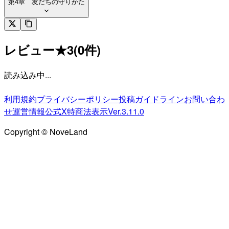
第4章 友だちの守りかた
レビュー
★
3
(
0
件)
読み込み中...
利用規約
プライバシーポリシー
投稿ガイドライン
お問い合わ
せ
運営情報
公式X
特商法表示
Ver.3.11.0
Copyright © NoveLand