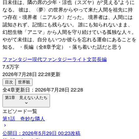
日未佳は、隣の席の少年・涼也（スズヤ）が“見える”ように
なる。 彼は、〈夢〉の世界からやって来た人間を祖先に持
つ存在・境界者〈ニアルタ〉だった。 境界者は、人間には
認知されず、記憶にも残らない。 誰にも知られないまま、
幻想生物「アニマ」から人間を守り続けている孤独な人々。
やがて未佳は、自分もいつか彼らを忘れる運命にあることを
知る。 ・長編（全8章予定） ・落ち着いた話だと思う
ファンタジー
現代ファンタジー
ライト文芸
長編
7.5万字
2026年7月28日 22:28
更新
目次
世界観
全
4
章
更新日：
2026年7月28日 22:28
第1章 見えない人たち
エピソード一覧
第1話 奇妙な隣人
公開日：
2026年5月29日 00:23
改稿