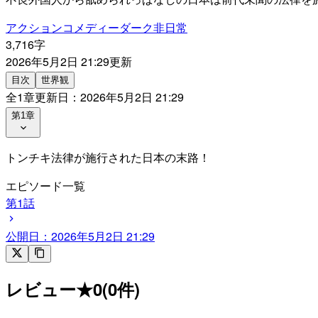
アクション
コメディー
ダーク
非日常
3,716字
2026年5月2日 21:29
更新
目次
世界観
全
1
章
更新日：
2026年5月2日 21:29
第1章
トンチキ法律が施行された日本の末路！
エピソード一覧
第1話
公開日：
2026年5月2日 21:29
レビュー
★
0
(
0
件)