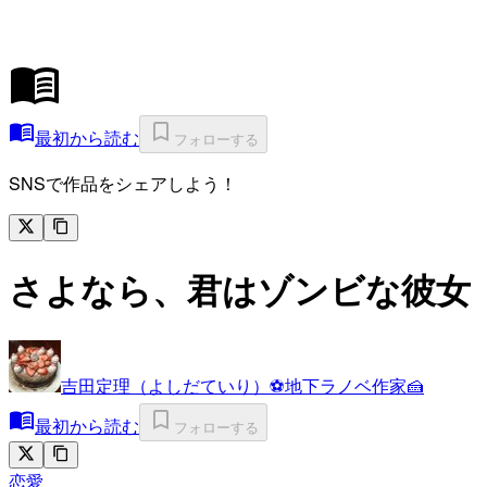
最初から読む
フォローする
SNSで作品をシェアしよう！
さよなら、君はゾンビな彼女
吉田定理（よしだていり）⚽地下ラノベ作家🍰
最初から読む
フォローする
恋愛