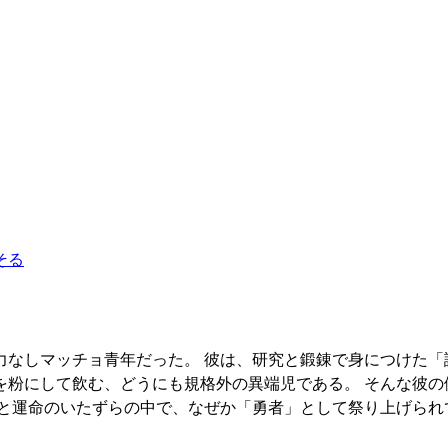
そる
力なしマッチョ青年だった。 彼は、研究と鍛錬で身につけた「
を粉にして飲む、どうにも規格外の異端児である。 そんな彼の
火と運命のいたずらの中で、なぜか「勇者」として祭り上げられ