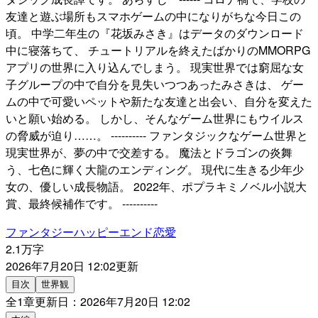
友達と遊ぶ場所もスマホゲームの中になりがちな今日この
頃。 中学二年生の『花坂みさき』はデータのダウンロード
中に寝落ちて、 チュートリアルを終えたばかりのMMORPG
アプリの世界に入り込んでしまう。 現実世界では窮屈な女
子グループの中で自分を見失いつつあったみさきは、 ゲー
ムの中で可愛いペットや新たな友達と出会い、自分を変えた
いと願い始める。 しかし、そんなゲーム世界にもウイルス
の脅威が迫り……。 ---------- ファンタジックなゲーム世界と
現実世界が、夢の中で交差する。 魔法とドラゴンの炎舞
う、七色に輝く大龍のエンディング。 現代に生きる少年少
女の、優しい成長物語。 2022年、ポプラキミノベル小説大
賞、最終候補作です。 ----------
ファンタジー
ハッピーエンド
恋愛
2.1万字
2026年7月20日 12:02
更新
目次
世界観
全
1
章
更新日：
2026年7月20日 12:02