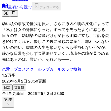
最初から読む
フォローする
幼い頃の事故で怪我を負い、さらに原因不明の変化によって
「私」は女の身体になった。すべてを失ったように感じる
日々の中、幼馴染の瑠璃だけが変わらず隣に立ち、世話を焼
き続けてくれる。優しさの裏に滲む罪悪感と、離れられない
互いの想い。瑠璃の人生を願いながらも手放せない不安が、
静かな日常を少しずつ歪ませていく。瑠璃色の瞳が見つめる
先にあるのは、救いか、それとも——。
恋愛
ラブコメ
スクールラブ
ガールズラブ
執着
1.2万字
2026年5月2日 23:50
更新
目次
世界観
全
1
章
更新日：
2026年5月2日 23:50
第1章