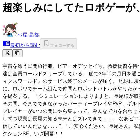
超楽しみにしてたロボゲーが
弓屋 晶都
最初から読む
フォローする
宇宙を漂う民間旅行船、ピア・オデッセイ号。救援物資を待つ
達は全員コールドスリープしている。 船で3年半の月日を
ィクスワールド』のサービス終了のメールが届く。 地球に戻
に、ロボワでチーム組んで仲間とロボットバトルがやりたかっ
を提案する。 「シミュレーションによりますと、長尾様が取得
その間、今までできなかったパーティープレイやPvP、ギル
プレイヤーがいつの間にやら集まって、みんなで力を合わせ
しずつ現実は長尾の知る未来とはズレてきて……。 なあピアリ
信じていいんだよな……？ 「ご安心ください、長尾さん。私
クションSF、いざ開幕！！