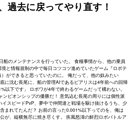
、過去に戻ってやり直す！
日船のメンテナンスを行っていた。 食糧事情から、他の乗員
環境と情報規制の中で毎日コツコツ進めていたゲーム『ロボテ
略）ができると思っていたのに。 俺だって、他の奴みたい
底に沈む長尾に、船の管理AIであるピアリスは4年前への回帰
1%以下です」 ロボワが4年で終わるゲームだって構わない。
ャンピオンシップの優勝だ！ 意気込む長尾の周りには個性派
イスピードPvP、夢中で仲間達と戦場を駆け抜けるうち、少
まれてたんだ？ お前の言った0.001%以下ってのを、俺は
公が、縦横無尽に焼き尽くす。 疾風怒濤の鮮烈ロボバトルア