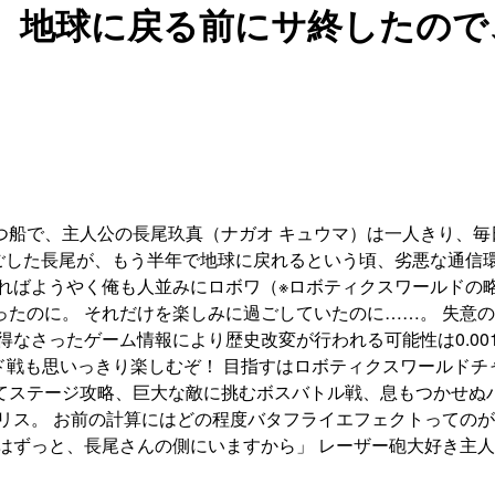
、地球に戻る前にサ終したので
船で、主人公の長尾玖真（ナガオ キュウマ）は一人きり、毎
過ごした長尾が、もう半年で地球に戻れるという頃、劣悪な通信
ればようやく俺も人並みにロボワ（※ロボティクスワールドの
たのに。 それだけを楽しみに過ごしていたのに……。 失意の
なさったゲーム情報により歴史改変が行われる可能性は0.00
ド戦も思いっきり楽しむぞ！ 目指すはロボティクスワールドチ
てステージ攻略、巨大な敵に挑むボスバトル戦、息もつかせぬハ
ス。 お前の計算にはどの程度バタフライエフェクトってのが含
はずっと、長尾さんの側にいますから」 レーザー砲大好き主人