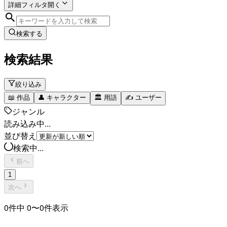
詳細フィルタ
開く
検索する
検索結果
絞り込み
📖
作品
👤
キャラクター
🏛️
用語
✍️
ユーザー
ジャンル
読み込み中...
並び替え
検索中...
前へ
1
次へ
0
件中
0
〜
0
件表示